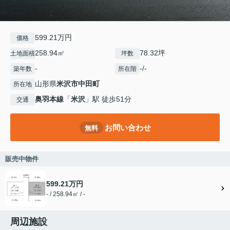
599.21万円
価格
258.94㎡
78.32坪
土地面積
坪数
-
-/-
築年数
所在階
山形県
米沢市
中田町
所在地
奥羽本線
「
米沢
」駅 徒歩51分
交通
お問い合わせ
無料
販売中物件
599.21万円
- / 258.94㎡ / -
周辺施設