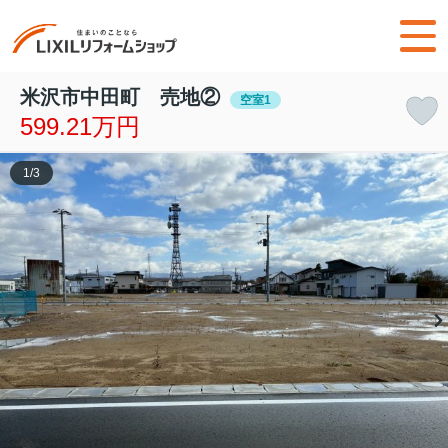
米沢市中田町 売地②
空室1
599.21万円
1
/
3