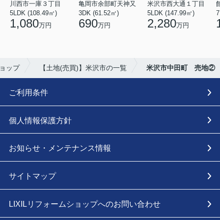
川西市一庫３丁目
亀岡市余部町天神又
米沢市西大通１丁目
5LDK (108.49㎡)
3DK (61.52㎡)
5LDK (147.99㎡)
7
1,080
690
2,280
万円
万円
万円
ショップ
【土地(売買)】米沢市の一覧
米沢市中田町 売地②
ご利用条件
個人情報保護方針
お知らせ・メンテナンス情報
サイトマップ
LIXILリフォームショップへのお問い合わせ