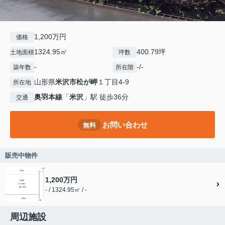
1,200万円
価格
1324.95㎡
400.79坪
土地面積
坪数
-
-/-
築年数
所在階
山形県
米沢市
松が岬
１丁目4-9
所在地
奥羽本線
「
米沢
」駅 徒歩36分
交通
お問い合わせ
無料
販売中物件
1,200万円
- / 1324.95㎡ / -
周辺施設