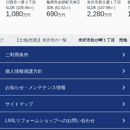
川西市一庫３丁目
亀岡市余部町天神又
米沢市西大通１丁目
5LDK (108.49㎡)
3DK (61.52㎡)
5LDK (147.99㎡)
7
1,080
690
2,280
万円
万円
万円
プ
【土地(売買)】米沢市の一覧
米沢市松が岬１丁目 売地
ご利用条件
個人情報保護方針
お知らせ・メンテナンス情報
サイトマップ
LIXILリフォームショップへのお問い合わせ