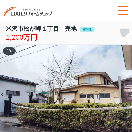
米沢市松が岬１丁目 売地
空室1
1,200万円
1
/
4