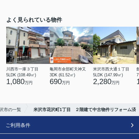
よく見られている物件
川西市一庫３丁目
亀岡市余部町天神又
米沢市西大通１丁目
5LDK (108.49㎡)
3DK (61.52㎡)
5LDK (147.99㎡)
7
1,080
690
2,280
万円
万円
万円
米沢市の一覧
米沢市花沢町1丁目 ２階建て中古物件リフォーム済
ご利用条件