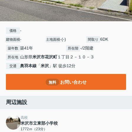
-
価格
-
-(-)
6DK
建物面積
土地面積
間取り
築41年
-/2階建
築年数
所在階
山形県
米沢市
花沢町
１丁目２－１０－３
所在地
奥羽本線
「
米沢
」駅 徒歩12分
交通
お問い合わせ
無料
周辺施設
高校
米沢市立東部小学校
1772ｍ（23分）