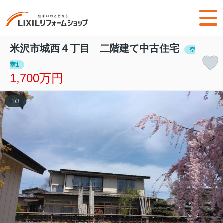
米沢市城西４丁目 二階建て中古住宅
空
室1
1,700万円
1
/
3