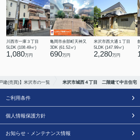
川西市一庫３丁目
亀岡市余部町天神又
米沢市西大通１丁目
5LDK (108.49㎡)
3DK (61.52㎡)
5LDK (147.99㎡)
7
1,080
690
2,280
万円
万円
万円
戸建(売買)】米沢市の一覧
米沢市城西４丁目 二階建て中古住宅
ご利用条件
個人情報保護方針
お知らせ・メンテナンス情報