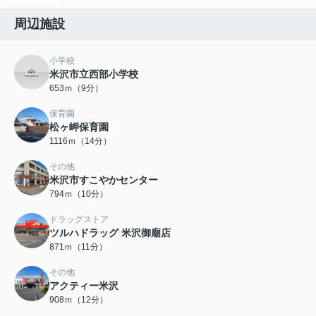
周辺施設
小学校
米沢市立西部小学校
653ｍ（9分）
保育園
松ヶ岬保育園
1116ｍ（14分）
その他
米沢市すこやかセンター
794ｍ（10分）
ドラッグストア
ツルハドラッグ 米沢御廟店
871ｍ（11分）
その他
アクティー米沢
908ｍ（12分）