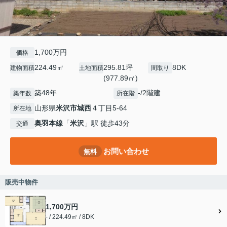
1,700万円
価格
224.49㎡
295.81坪
8DK
建物面積
土地面積
間取り
(977.89㎡)
築48年
-/2階建
築年数
所在階
山形県
米沢市
城西
４丁目5-64
所在地
奥羽本線
「
米沢
」駅 徒歩43分
交通
お問い合わせ
無料
販売中物件
1,700万円
- / 224.49㎡ / 8DK