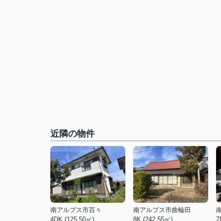
近隣の物件
南アルプス市百々
南アルプス市曲輪田
4DK (125.50㎡)
8K (242.55㎡)
7