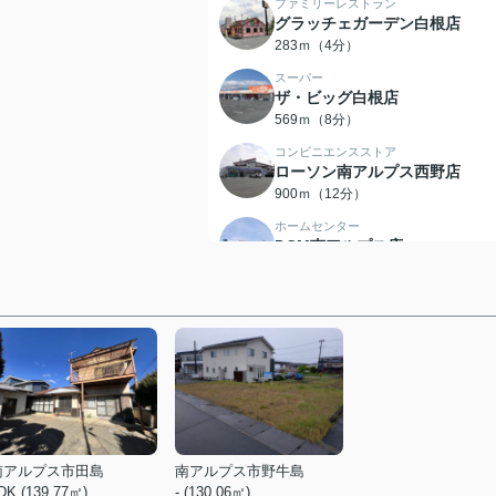
ファミリーレストラン
グラッチェガーデン白根店
283ｍ（4分）
スーパー
ザ・ビッグ白根店
569ｍ（8分）
コンビニエンスストア
ローソン南アルプス西野店
900ｍ（12分）
ホームセンター
DCM南アルプス店
449ｍ（6分）
生活雑貨店
ダイソー南アルプス
510ｍ（7分）
家電製品
ケーズデンキ白根店
587ｍ（8分）
総合病院
白根徳洲会病院
南アルプス市田島
南アルプス市野牛島
318ｍ（4分）
DK (139.77㎡)
- (130.06㎡)