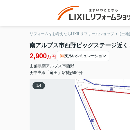
リフォームをお考えならLIXILリフォームショップ
【土地
南アルプス市西野ビッグステージ近く
2,900
支払いシミュレーション
万円
山梨県
南アルプス市
西野
中央線「竜王」駅徒歩90分
1
/
4