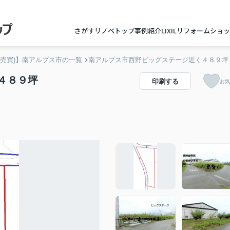
さがすリノベトップ
事例紹介
LIXILリフォームショ
(売買)】南アルプス市の一覧
南アルプス市西野ビッグステージ近く４８９坪
４８９坪
印刷する
お気