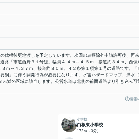
木の伐根後更地渡しを予定しています。次回の農振除外申請許可後、再
道路「市道西野３１号線」幅員４.４ｍ～４.５ｍ、接道約３４ｍ、西側
.３ｍ～４.３７ｍ、接道約８０ｍ、４２条第１項第１号の道路です。「
導要綱」に伴う開発行為が必要になります。水害ハザードマップ、洪水
０ｍ未満の区域に該当します。公営水道は北側の前面道路より引き込み可
。
情報
小学校
白根東小学校
172ｍ（3分）