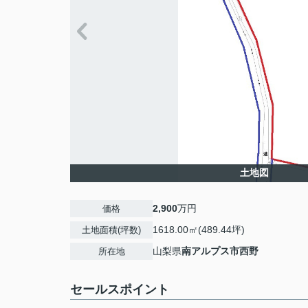
土地図
2,900
万円
価格
1618.00㎡(489.44坪)
土地面積(坪数)
山梨県
南アルプス市
西野
所在地
セールスポイント