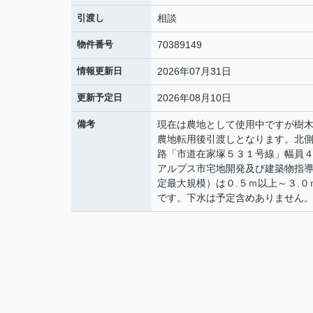
引渡し
相談
物件番号
70389149
情報更新日
2026年07月31日
更新予定日
2026年08月10日
備考
現在は農地として使用中ですが樹
農地転用後引渡しとなります。北側
路「市道在家塚５３１号線」幅員４
アルプス市宅地開発及び建築物指
定最大規模）は０.５ｍ以上～３.
です。下水は予定含めありません