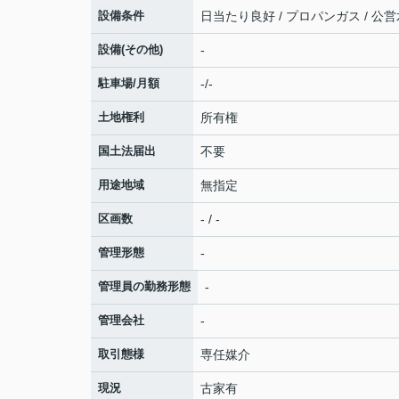
設備条件
日当たり良好 / プロパンガス / 公営
設備(その他)
-
駐車場/月額
-/-
土地権利
所有権
国土法届出
不要
用途地域
無指定
区画数
- / -
管理形態
-
管理員の勤務形態
-
管理会社
-
取引態様
専任媒介
現況
古家有