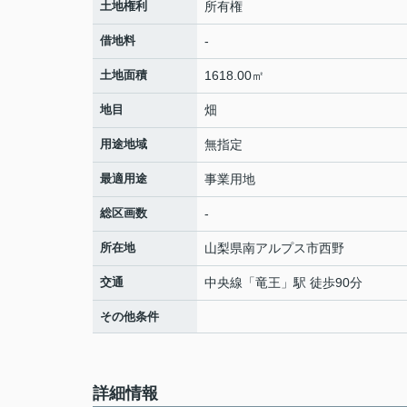
土地権利
所有権
借地料
-
土地面積
1618.00㎡
地目
畑
用途地域
無指定
最適用途
事業用地
総区画数
-
所在地
山梨県
南アルプス市
西野
交通
中央線
「
竜王
」駅 徒歩90分
その他条件
詳細情報