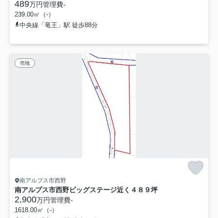
489
万円
管理費
-
239.00㎡（-）
中央線「竜王」駅 徒歩88分
売地
南アルプス市西野
南アルプス市西野ビッグステージ近く４８９坪
2,900
万円
管理費
-
1618.00㎡（-）