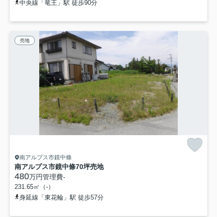
中央線「竜王」駅 徒歩90分
売地
南アルプス市鏡中條
南アルプス市鏡中條70坪売地
480
万円
管理費
-
231.65㎡（-）
身延線「東花輪」駅 徒歩57分