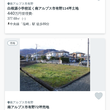
南アルプス市有野
白根源小学校近く南アルプス市有野114坪土地
440
万円
管理費
-
377.69㎡（-）
中央線「塩崎」駅 徒歩89分
売地
南アルプス市有野
南アルプス市有野72坪売地