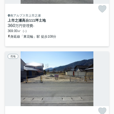
南アルプス市上市之瀬
上市之瀬高台111坪土地
360
万円
管理費
-
369.00㎡（-）
身延線「東花輪」駅 徒歩108分
売地