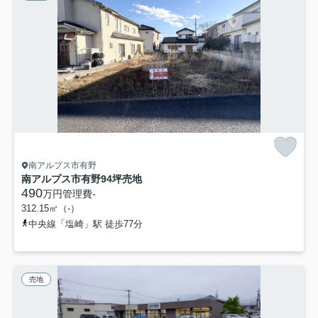
南アルプス市有野
南アルプス市有野94坪売地
490
万円
管理費
-
312.15㎡（-）
中央線「塩崎」駅 徒歩77分
売地