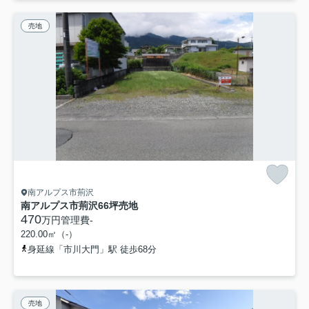
売地
南アルプス市荊沢
南アルプス市荊沢66坪売地
470
万円
管理費
-
220.00㎡（-）
身延線「市川大門」駅 徒歩68分
売地