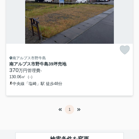
南アルプス市野牛島
南アルプス市野牛島39坪売地
370
万円
管理費
-
130.06㎡（-）
中央線「塩崎」駅 徒歩48分
1
検索条件を変更