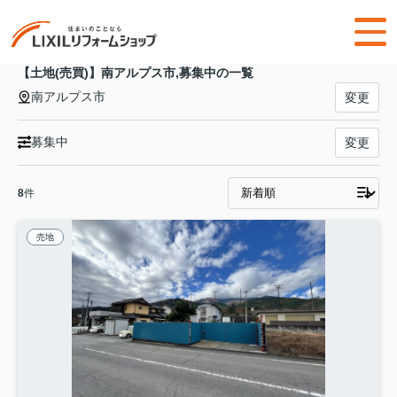
【土地(売買)】南アルプス市,募集中の一覧
南アルプス市
変更
募集中
変更
8
件
売地