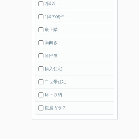
2階以上
1階の物件
最上階
南向き
角部屋
輸入住宅
二世帯住宅
床下収納
複層ガラス