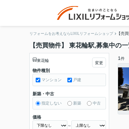
【売買
リフォームをお考えならLIXILリフォームショップ
【売買物件】 東花輪駅,募集中の一
1
件
東花輪
変更
物件種別
マンション
戸建
新築・中古
指定しない
新築
中古
価格
～