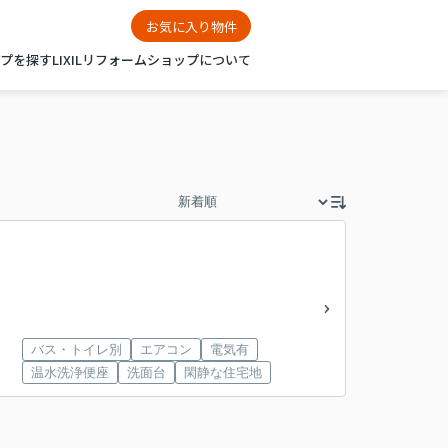
お気に入り物件
ップを探す
LIXILリフォームショップについて
バス・トイレ別
エアコン
電気有
温水洗浄便座
洗面台
閑静な住宅地