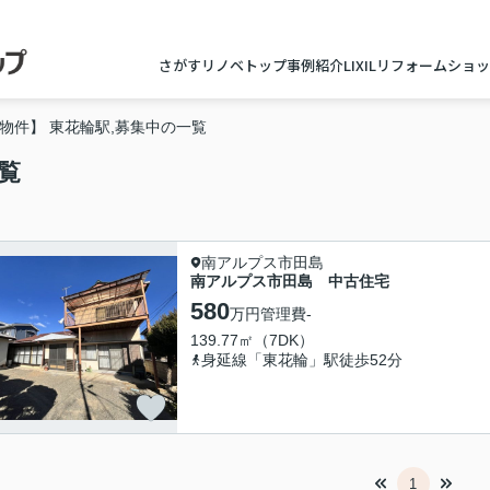
さがすリノベトップ
事例紹介
LIXILリフォームショ
物件】 東花輪駅,募集中の一覧
覧
南アルプス市田島
南アルプス市田島 中古住宅
580
万円
管理費
-
139.77㎡（7DK）
身延線「東花輪」駅徒歩52分
1