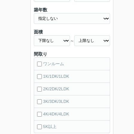
築年数
面積
～
間取り
ワンルーム
1K/1DK/1LDK
2K/2DK/2LDK
3K/3DK/3LDK
4K/4DK/4LDK
5K以上