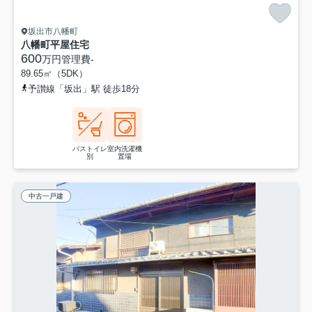
坂出市八幡町
八幡町平屋住宅
600
万円
管理費
-
89.65㎡（5DK）
予讃線「坂出」駅 徒歩18分
バストイレ
室内洗濯機
別
置場
中古一戸建