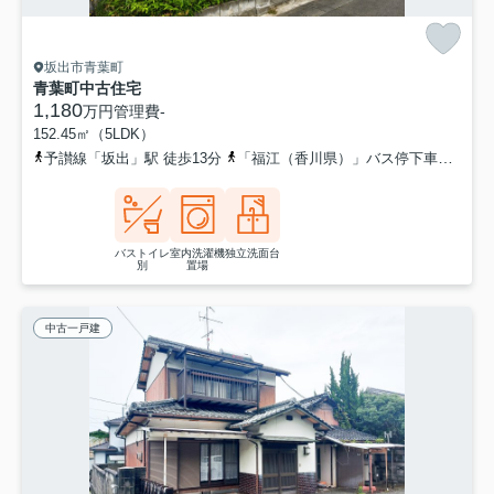
坂出市青葉町
青葉町中古住宅
1,180
万円
管理費
-
152.45㎡（5LDK）
予讃線「坂出」駅 徒歩13分
「福江（香川県）」バス停下車 徒歩3分
バストイレ
室内洗濯機
独立洗面台
別
置場
中古一戸建