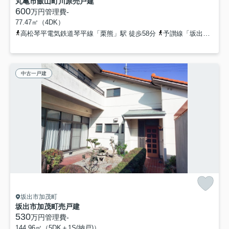
丸亀市飯山町川原売戸建
600
万円
管理費
-
77.47㎡（4DK）
高松琴平電気鉄道琴平線「栗熊」駅 徒歩58分
予讃線「坂出」駅 徒歩78分
中古一戸建
坂出市加茂町
坂出市加茂町売戸建
530
万円
管理費
-
144.96㎡（5DK＋1S(納戸)）