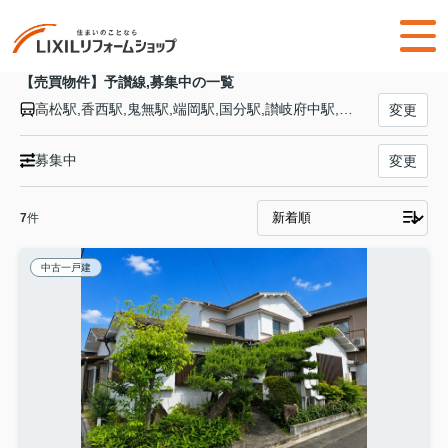
【売買物件】予讃線,募集中の一覧
高松駅,香西駅,鬼無駅,端岡駅,国分駅,讃岐府中駅,鴨川駅,八十場駅,坂出駅,宇多津駅,丸亀駅,讃岐塩屋駅,多度津駅,海岸寺駅,津島ノ宮駅,詫間駅,みの駅,高瀬駅,比地大駅,本山駅,観音寺駅,豊浜駅,箕浦駅,川之江駅,伊予三島駅,伊予寒川駅,赤星駅,伊予土居駅,関川駅,多喜浜駅,新居浜駅,中萩駅,伊予西条駅,石鎚山駅,伊予氷見駅,伊予小松駅,玉之江駅,壬生川駅,伊予三芳駅,伊予桜井駅,伊予富田駅,今治駅,波止浜駅,波方駅,大西駅,伊予亀岡駅,菊間駅,浅海駅,大浦駅,伊予北条駅,柳原駅,粟井駅,光洋台駅,堀江駅,伊予和気駅,三津浜駅,松山駅,市坪駅,北伊予駅,南伊予駅,伊予横田駅,鳥ノ木駅,伊予市駅,向井原駅,伊予大平駅,伊予中山駅,伊予立川駅,内子駅,五十崎駅,喜多山駅,新谷駅,高野川駅,伊予上灘駅,下灘駅,串駅,喜多灘駅,伊予長浜駅,伊予出石駅,伊予白滝駅,八多喜駅,春賀駅,五郎駅,伊予大洲駅,西大洲駅,伊予平野駅,千丈駅,八幡浜駅,双岩駅,伊予石城駅,上宇和駅,卯之町駅,下宇和駅,立間駅,伊予吉田駅,高光駅,北宇和島駅,宇和島駅
変更
募集中
変更
7
件
中古一戸建