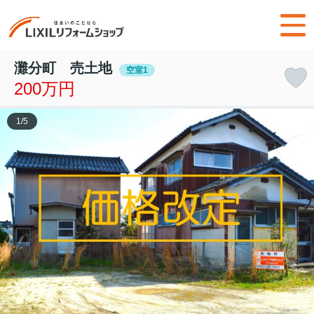
灘分町 売土地
空室1
200万円
1
/
5