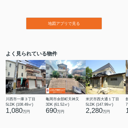
地図アプリで見る
よく見られている物件
川西市一庫３丁目
亀岡市余部町天神又
米沢市西大通１丁目
5LDK (108.49㎡)
3DK (61.52㎡)
5LDK (147.99㎡)
7
1,080
690
2,280
万円
万円
万円