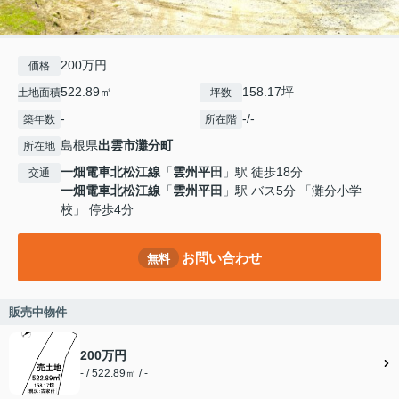
200万円
価格
522.89㎡
158.17坪
土地面積
坪数
-
-/-
築年数
所在階
島根県
出雲市
灘分町
所在地
一畑電車北松江線
「
雲州平田
」駅 徒歩18分
交通
一畑電車北松江線
「
雲州平田
」駅 バス5分 「灘分小学
校」 停歩4分
お問い合わせ
無料
販売中物件
200万円
- / 522.89㎡ / -