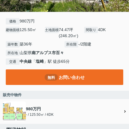
980万円
価格
125.50㎡
74.47坪
4DK
建物面積
土地面積
間取り
(246.20㎡)
築36年
-/2階建
築年数
所在階
山梨県
南アルプス市
百々
所在地
中央線
「
塩崎
」駅 徒歩65分
交通
お問い合わせ
無料
販売中物件
980万円
- / 125.50㎡ / 4DK