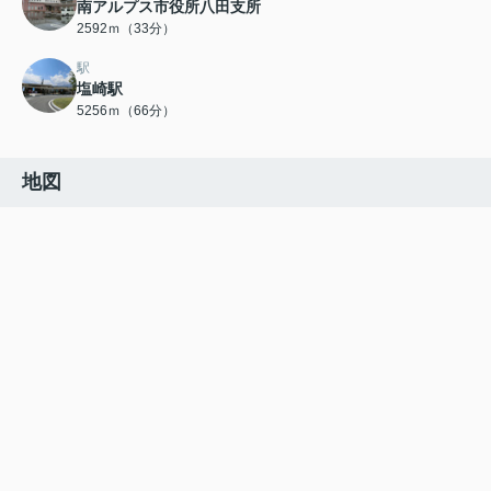
南アルプス市役所八田支所
2592ｍ（33分）
駅
塩崎駅
5256ｍ（66分）
地図