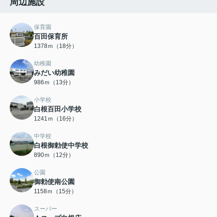
周辺施設
保育園
百田保育所
1378ｍ（18分）
幼稚園
みだい幼稚園
986ｍ（13分）
小学校
白根百田小学校
1241ｍ（16分）
中学校
白根御勅使中学校
890ｍ（12分）
公園
御勅使南公園
1158ｍ（15分）
スーパー