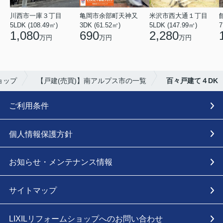
川西市一庫３丁目
亀岡市余部町天神又
米沢市西大通１丁目
5LDK (108.49㎡)
3DK (61.52㎡)
5LDK (147.99㎡)
7
1,080
690
2,280
万円
万円
万円
ョップ
【戸建(売買)】南アルプス市の一覧
百々戸建て４DK
ご利用条件
個人情報保護方針
お知らせ・メンテナンス情報
サイトマップ
LIXILリフォームショップへのお問い合わせ