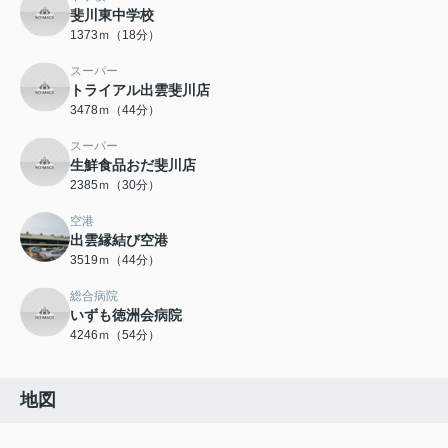
斐川東中学校
1373ｍ（18分）
スーパー
トライアル出雲斐川店
3478ｍ（44分）
スーパー
生鮮食品おだ斐川店
2385ｍ（30分）
空港
出雲縁結び空港
3519ｍ（44分）
総合病院
いずも徳洲会病院
4246ｍ（54分）
地図