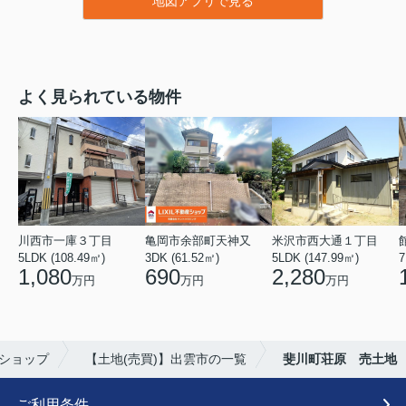
地図アプリで見る
よく見られている物件
川西市一庫３丁目
亀岡市余部町天神又
米沢市西大通１丁目
5LDK (108.49㎡)
3DK (61.52㎡)
5LDK (147.99㎡)
7
1,080
690
2,280
万円
万円
万円
ムショップ
【土地(売買)】出雲市の一覧
斐川町荘原 売土地
ご利用条件