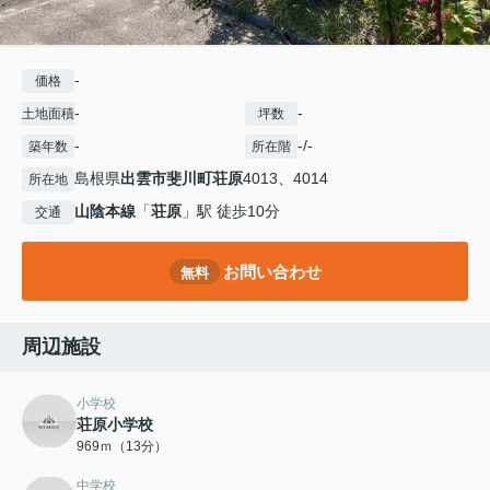
-
価格
-
-
土地面積
坪数
-
-/-
築年数
所在階
島根県
出雲市
斐川町荘原
4013、4014
所在地
山陰本線
「
荘原
」駅 徒歩10分
交通
お問い合わせ
無料
周辺施設
小学校
荘原小学校
969ｍ（13分）
中学校