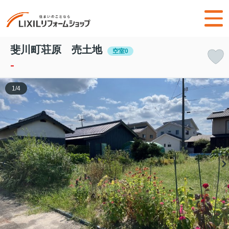
斐川町荘原 売土地
空室0
-
1
/
4