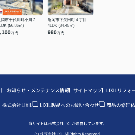
亀岡市千代川町小川２丁目
亀岡市下矢田町４丁目
LDK (56.86㎡)
4LDK (84.45㎡)
,100
980
万円
万円
針
お知らせ・メンテナンス情報
サイトマップ
LIXILリ
株式会社LIXIL
LIXIL製品へのお問い合わせ
商品の修理
当サイトは株式会社LIXILが運営しています。
(c) 株式会社LIXIL All Rights Reserved.