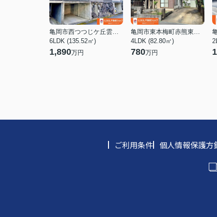
亀岡市西つつじケ丘雲仙台２丁目
亀岡市東本梅町赤熊東山口
6LDK (135.52㎡)
4LDK (82.80㎡)
2
1,890
780
1
万円
万円
ご利用条件
個人情報保護方