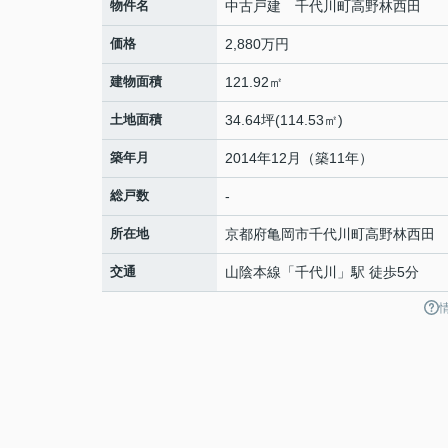
物件名
中古戸建 千代川町高野林西田
価格
2,880万円
建物面積
121.92㎡
土地面積
34.64坪(114.53㎡)
築年月
2014年12月（築11年）
総戸数
-
所在地
京都府
亀岡市
千代川町高野林
西田
交通
山陰本線
「
千代川
」駅 徒歩5分