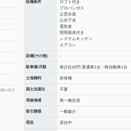
設備条件
ロフト付き
プロパンガス
公営水道
公共下水
電気有
照明器具付き
システムキッチン
エアコン
設備(その他)
-
駐車場/月額
有(2台)/0円 普通車1台・軽自動車1台
土地権利
所有権
国土法届出
不要
情報の見方
用途地域
第一種住居
取引態様
一般媒介
現況
居住中