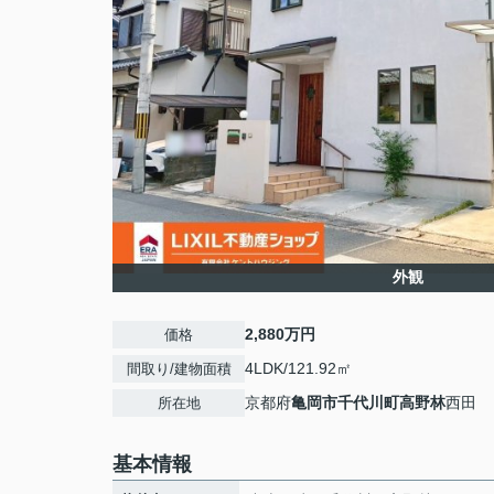
外観
2,880万円
価格
4LDK/121.92㎡
間取り/建物面積
京都府
亀岡市
千代川町高野林
西田
所在地
基本情報