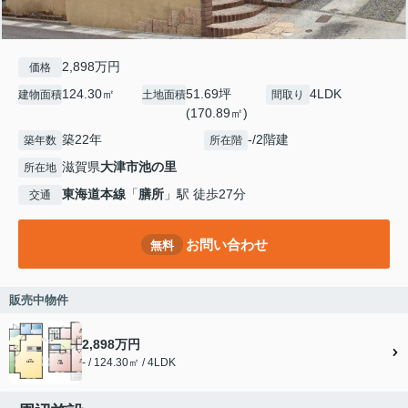
2,898万円
価格
124.30㎡
51.69坪
4LDK
建物面積
土地面積
間取り
(170.89㎡)
築22年
-/2階建
築年数
所在階
滋賀県
大津市
池の里
所在地
東海道本線
「
膳所
」駅 徒歩27分
交通
お問い合わせ
無料
販売中物件
2,898万円
- / 124.30㎡ / 4LDK