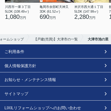
川西市一庫３丁目
亀岡市余部町天神又
米沢市西大通１丁目
5LDK (108.49㎡)
3DK (61.52㎡)
5LDK (147.99㎡)
7
1,080
690
2,280
万円
万円
万円
フォームショップ
【戸建(売買)】大津市の一覧
大津市池の里
ご利用条件
個人情報保護方針
お知らせ・メンテナンス情報
サイトマップ
LIXILリフォームショップへのお問い合わせ