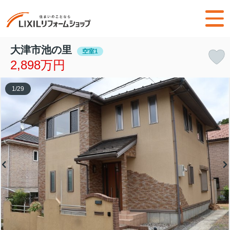
大津市池の里
空室1
2,898万円
1
/
29