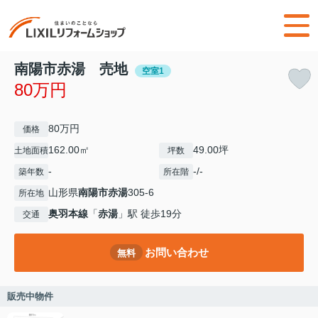
南陽市赤湯 売地
空室1
80万円
80万円
価格
162.00㎡
49.00坪
土地面積
坪数
-
-/-
築年数
所在階
山形県
南陽市
赤湯
305-6
所在地
奥羽本線
「
赤湯
」駅 徒歩19分
交通
お問い合わせ
無料
販売中物件