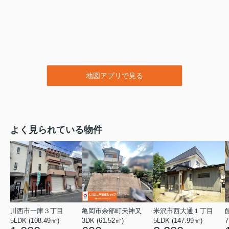
地図アプリで見る
よく見られている物件
川西市一庫３丁目
亀岡市余部町天神又
米沢市西大通１丁目
5LDK (108.49㎡)
3DK (61.52㎡)
5LDK (147.99㎡)
7