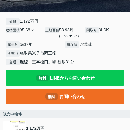
1,172万円
価格
95.68㎡
53.98坪
3LDK
建物面積
土地面積
間取り
(178.45㎡)
築37年
-/2階建
築年数
所在階
鳥取県
米子市
両三柳
所在地
境線
「
三本松口
」駅 徒歩31分
交通
LINEからお問い合わせ
無料
お問い合わせ
無料
販売中物件
1,172万円