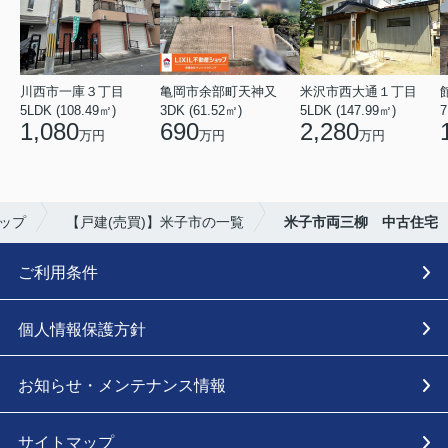
川西市一庫３丁目
亀岡市余部町天神又
米沢市西大通１丁目
5LDK (108.49㎡)
3DK (61.52㎡)
5LDK (147.99㎡)
7
1,080
690
2,280
万円
万円
万円
ョップ
【戸建(売買)】米子市の一覧
米子市両三柳 中古住宅
ご利用条件
個人情報保護方針
お知らせ・メンテナンス情報
サイトマップ