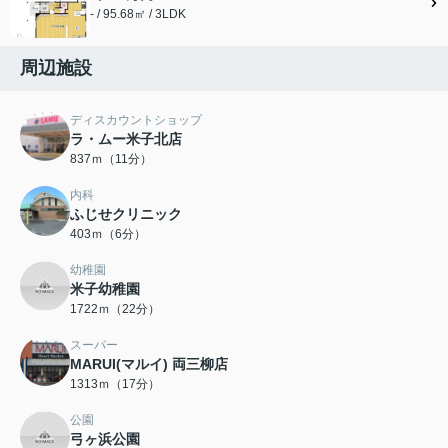
- / 95.68㎡ / 3LDK
周辺施設
ディスカウントショップ
ラ・ムー米子北店
837ｍ（11分）
内科
ふじせクリニック
403ｍ（6分）
幼稚園
米子幼稚園
1722ｍ（22分）
スーパー
MARUI(マルイ) 両三柳店
1313ｍ（17分）
公園
弓ヶ浜公園