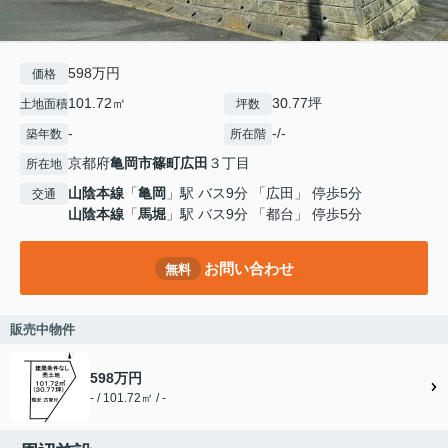
598万円
価格
101.72㎡
30.77坪
土地面積
坪数
-
-/-
築年数
所在階
京都府
亀岡市
篠町広田
３丁目
所在地
山陰本線
「
亀岡
」駅 バス9分 「広田」 停歩5分
交通
山陰本線
「
馬堀
」駅 バス9分 「都台」 停歩5分
お問い合わせ
無料
販売中物件
598万円
- / 101.72㎡ / -