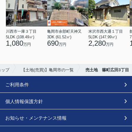
川西市一庫３丁目
亀岡市余部町天神又
米沢市西大通１丁目
5LDK (108.49㎡)
3DK (61.52㎡)
5LDK (147.99㎡)
7
1,080
690
2,280
万円
万円
万円
ョップ
【土地(売買)】亀岡市の一覧
売土地 篠町広田3丁目
ご利用条件
個人情報保護方針
お知らせ・メンテナンス情報