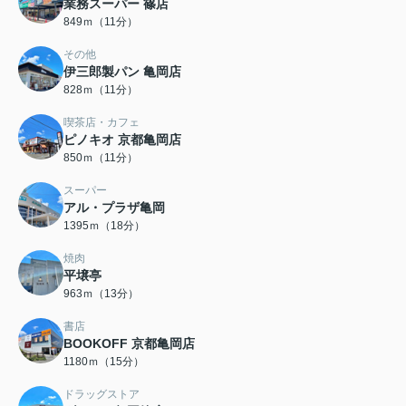
業務スーパー 篠店
849ｍ（11分）
その他
伊三郎製パン 亀岡店
828ｍ（11分）
喫茶店・カフェ
ピノキオ 京都亀岡店
850ｍ（11分）
スーパー
アル・プラザ亀岡
1395ｍ（18分）
焼肉
平壌亭
963ｍ（13分）
書店
BOOKOFF 京都亀岡店
1180ｍ（15分）
ドラッグストア