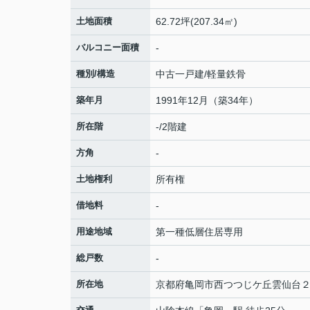
土地面積
62.72坪(207.34㎡)
バルコニー面積
-
種別/構造
中古一戸建/軽量鉄骨
築年月
1991年12月（築34年）
所在階
-/2階建
方角
-
土地権利
所有権
借地料
-
用途地域
第一種低層住居専用
総戸数
-
所在地
京都府
亀岡市
西つつじケ丘雲仙台