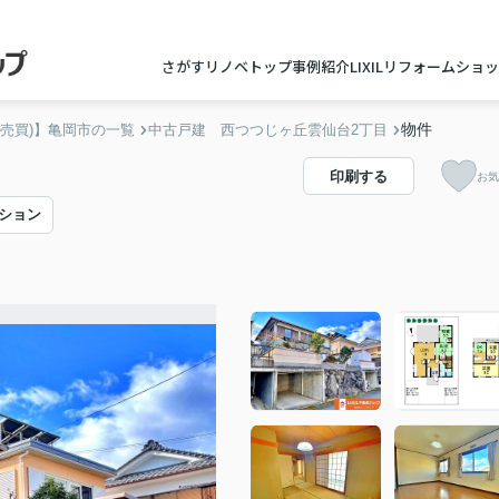
さがすリノベトップ
事例紹介
LIXILリフォームショ
物件
(売買)】亀岡市の一覧
中古戸建 西つつじヶ丘雲仙台2丁目
印刷する
お気
ション