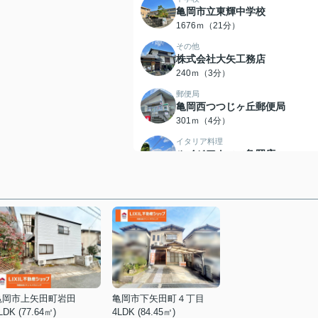
亀岡市立東輝中学校
1676ｍ（21分）
その他
株式会社大矢工務店
240ｍ（3分）
郵便局
亀岡西つつじヶ丘郵便局
301ｍ（4分）
イタリア料理
ルイジアナママ亀岡店
715ｍ（9分）
スポーツ施設
フィットネスPOINTサン・スポ
ーツ
385ｍ（5分）
イタリア料理
ジョリーパスタ 亀岡店
531ｍ（7分）
亀岡市上矢田町岩田
亀岡市下矢田町４丁目
ドラッグストア
ドラッグユタカ亀岡中央店
LDK (77.64㎡)
4LDK (84.45㎡)