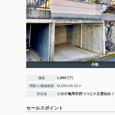
外観
1,890
万円
価格
6LDK/135.52㎡
間取り/建物面積
京都府
亀岡市
西つつじケ丘雲仙台
２
所在地
セールスポイント