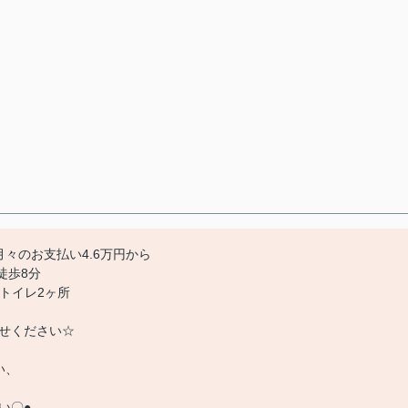
々のお支払い4.6万円から
徒歩8分
◎トイレ2ヶ所
せください☆
い、
い〇●