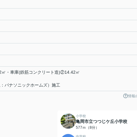
2㎡・車庫(鉄筋コンクリート造)②14.42㎡
現：パナソニックホームズ）施工
情報
小学校
亀岡市立つつじケ丘小学校
577ｍ（8分）
中学校