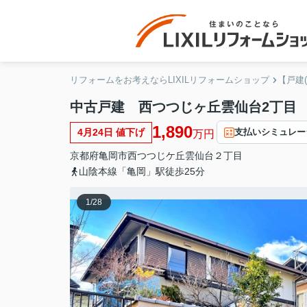
リフォームをお考えならLIXILリフォームショップ
【戸建
中古戸建 西つつじヶ丘雲仙台2丁目
1,890
4月24日 値下げ
支払いシミュレー
万円
京都府
亀岡市
西つつじケ丘雲仙台
２丁目
山陰本線「亀岡」駅徒歩25分
1
/
28