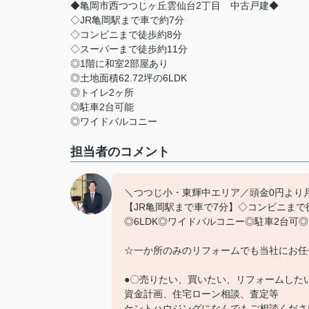
◆亀岡市西つつじヶ丘雲仙台2丁目 中古戸建◆
◇JR亀岡駅まで車で約7分
◇コンビニまで徒歩約8分
◇スーパーまで徒歩約11分
◎1階に和室2部屋あり
◎土地面積62.72坪の6LDK
◎トイレ2ヶ所
◎駐車2台可能
◎ワイドバルコニー
担当者のコメント
＼つつじ小・東輝中エリア／頭金0円より月
【JR亀岡駅まで車で7分】◇コンビニまで
◎6LDK◎ワイドバルコニー◎駐車2台可
☆一か所のみのリフォームでも当社にお任
●〇売りたい、買いたい、リフォームした
資金計画、住宅ローン相談、査定等
ケントハウジングになんでもご相談くださ