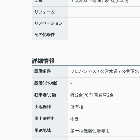
交通
山陰本線
「
亀岡
」駅 徒歩25分
リフォーム
リノベーション
その他条件
詳細情報
設備条件
プロパンガス / 公営水道 / 公共下水 
設備(その他)
-
駐車場/月額
有(2台)/0円 普通車2台
土地権利
所有権
国土法届出
不要
用途地域
第一種低層住居専用