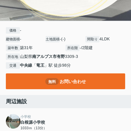
-
価格
-
-(-)
4LDK
建物面積
土地面積
間取り
築31年
-/2階建
築年数
所在階
山梨県
南アルプス市
有野
3309-3
所在地
中央線
「
竜王
」駅 徒歩98分
交通
お問い合わせ
無料
周辺施設
小学校
白根源小学校
1033ｍ（13分）