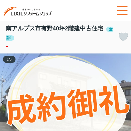
南アルプス市有野40坪2階建中古住宅
空
室0
-
1
/
6