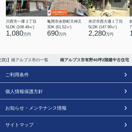
川西市一庫３丁目
亀岡市余部町天神又
米沢市西大通１丁目
5LDK (108.49㎡)
3DK (61.52㎡)
5LDK (147.99㎡)
7
1,080
690
2,280
万円
万円
万円
売買)】南アルプス市の一覧
南アルプス市有野40坪2階建中古住宅
ご利用条件
個人情報保護方針
お知らせ・メンテナンス情報
サイトマップ