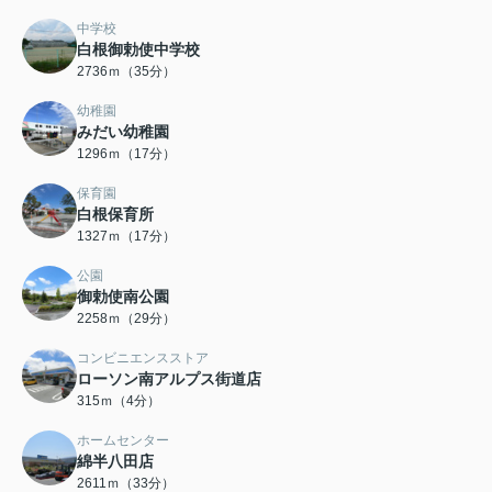
中学校
白根御勅使中学校
2736ｍ（35分）
幼稚園
みだい幼稚園
1296ｍ（17分）
保育園
白根保育所
1327ｍ（17分）
公園
御勅使南公園
2258ｍ（29分）
コンビニエンスストア
ローソン南アルプス街道店
315ｍ（4分）
ホームセンター
綿半八田店
2611ｍ（33分）