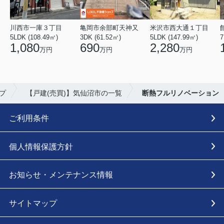
川西市一庫３丁目
亀岡市余部町天神又
米沢市西大通１丁目
5LDK (108.49㎡)
3DK (61.52㎡)
5LDK (147.99㎡)
7
1,080
690
2,280
万円
万円
万円
プ
【戸建(売買)】気仙沼市の一覧
断熱フルリノベーション
ご利用条件
個人情報保護方針
お知らせ・メンテナンス情報
サイトマップ