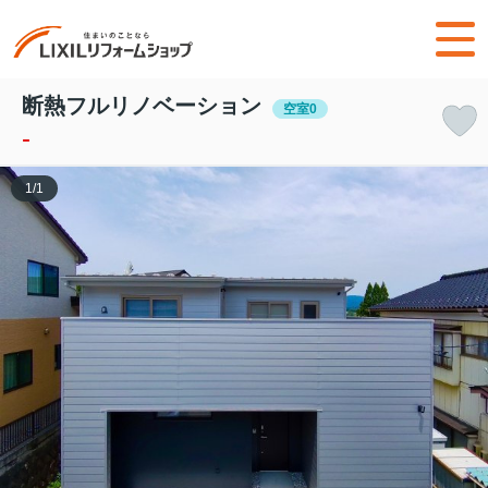
断熱フルリノベーション
空室0
-
1
/
1