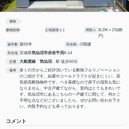
-
価格
-
-(-)
3LDK＋2S(納
建物面積
土地面積
間取り
戸)
築55年
-/2階建
築年数
所在階
宮城県
気仙沼市
赤岩平貝
8-14
所在地
大船渡線
「
気仙沼
」駅 徒歩50分
交通
多くの方からご好評頂いている断熱フルリノベーション
備考
のご紹介です。結露やコールドラフトが起きにくい、高
気密高断熱物件です。ベタ基礎なので床下の湿気も気に
なりません。中古戸建てながら、室内はとてもきれいで
す。気仙沼市にあるこちらの一戸建てに関して、何かご
不明な点などがございましたら、ぜひお問い合わせ下さ
い。内覧予約なども承っております。
コメント