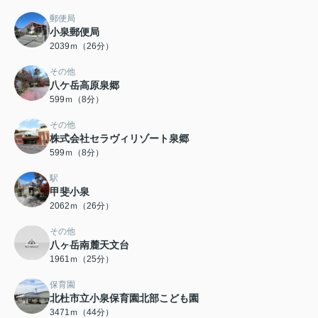
郵便局
小泉郵便局
2039ｍ（26分）
その他
八ケ岳高原泉郷
599ｍ（8分）
その他
株式会社セラヴィリゾート泉郷
599ｍ（8分）
駅
甲斐小泉
2062ｍ（26分）
その他
八ヶ岳南麓天文台
1961ｍ（25分）
保育園
北杜市立小泉保育園北部こども園
3471ｍ（44分）