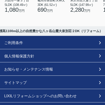
川西市一庫３丁目
亀岡市余部町天神又
米沢市西大通１丁目
5LDK (108.49㎡)
3DK (61.52㎡)
5LDK (147.99㎡)
7
1,080
690
2,280
万円
万円
万円
標高1100m以上の自然豊かな八ヶ岳山麓大泉別荘２DK（リフォーム）
ご利用条件
個人情報保護方針
お知らせ・メンテナンス情報
サイトマップ
LIXILリフォームショップへのお問い合わせ