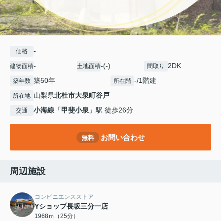
-
価格
-
-(-)
2DK
建物面積
土地面積
間取り
築50年
-/1階建
築年数
所在階
山梨県
北杜市
大泉町谷戸
所在地
小海線
「
甲斐小泉
」駅 徒歩26分
交通
お問い合わせ
無料
周辺施設
コンビニエンスストア
Yショップ長坂三分一店
1968ｍ（25分）