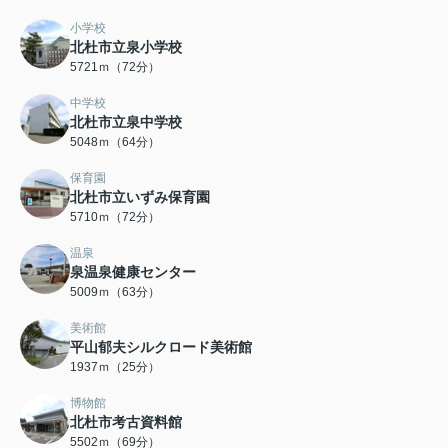
小学校
北杜市立泉小学校
5721ｍ（72分）
中学校
北杜市立泉中学校
5048ｍ（64分）
保育園
北杜市立いずみ保育園
5710ｍ（72分）
温泉
泉温泉健康センター
5009ｍ（63分）
美術館
平山郁夫シルクロード美術館
1937ｍ（25分）
博物館
北杜市考古資料館
5502ｍ（69分）