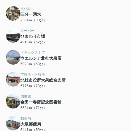
文化財
三分一湧水
2384ｍ（30分）
スーパー
ひまわり市場
4918ｍ（62分）
ドラッグストア
ウエルシア北杜大泉店
5023ｍ（63分）
市役所・区役所
北杜市役所大泉総合支所
5775ｍ（73分）
図書館
金田一春彦記念図書館
5634ｍ（71分）
郵便局
大泉郵便局
5441ｍ（69分）