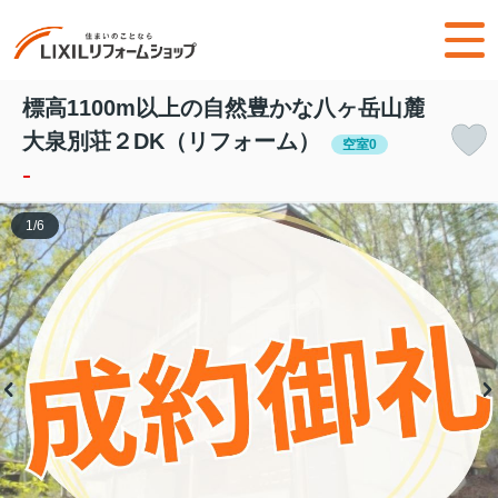
標高1100m以上の自然豊かな八ヶ岳山麓
大泉別荘２DK（リフォーム）
空室0
-
1
/
6