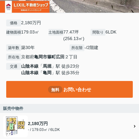
2,180万円
価格
179.03㎡
77.47坪
6LDK
建物面積
土地面積
間取り
(256.13㎡)
築30年
-/2階建
築年数
所在階
京都府
亀岡市
篠町広田
２丁目
所在地
山陰本線
「
馬堀
」駅 徒歩23分
交通
山陰本線
「
亀岡
」駅 徒歩35分
お問い合わせ
無料
販売中物件
2,180万円
- / 179.03㎡ / 6LDK