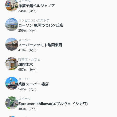
スイーツ
洋菓子館ベルジェノア
235ｍ（3分）
コンビニエンスストア
ローソン 亀岡つつじケ丘店
259ｍ（4分）
スーパー
スーパーマツモト亀岡東店
410ｍ（6分）
喫茶店・カフェ
珈琲木木
657ｍ（9分）
スーパー
業務スーパー 篠店
542ｍ（7分）
スイーツ
Eprouver Ishikawa(エプルヴェ イシカワ)
493ｍ（7分）