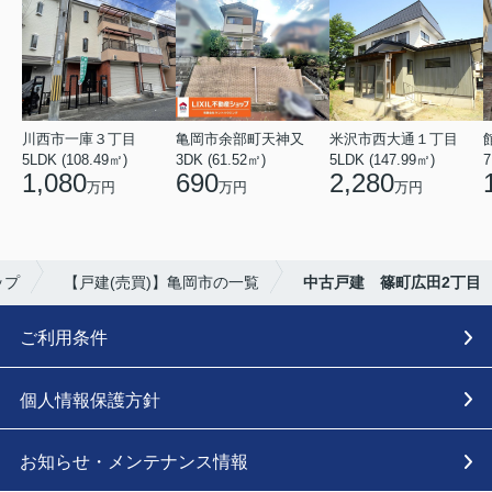
川西市一庫３丁目
亀岡市余部町天神又
米沢市西大通１丁目
5LDK (108.49㎡)
3DK (61.52㎡)
5LDK (147.99㎡)
7
1,080
690
2,280
万円
万円
万円
ップ
【戸建(売買)】亀岡市の一覧
中古戸建 篠町広田2丁目
ご利用条件
個人情報保護方針
お知らせ・メンテナンス情報