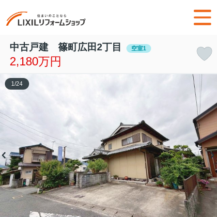
中古戸建 篠町広田2丁目
空室1
2,180万円
1
/
24