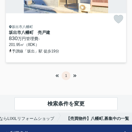
坂出市八幡町
坂出市八幡町 売戸建
830
万円
管理費
-
201.95㎡（8DK）
予讃線「坂出」駅 徒歩19分
1
検索条件を変更
らLIXILリフォームショップ
【売買物件】八幡町,募集中の一覧