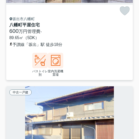
坂出市八幡町
八幡町平屋住宅
600
万円
管理費
-
89.65㎡（5DK）
予讃線「坂出」駅 徒歩18分
バストイレ
室内洗濯機
別
置場
中古一戸建