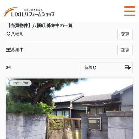
【売買物件】八幡町,募集中の一覧
八幡町
変更
募集中
変更
2
件
中古一戸建