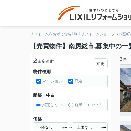
リフォームをお考えならLIXILリフォームショップ
市区町
【売買物件】南房総市,募集中の一
3
件
南房総市
変更
物件種別
マンション
戸建
新築・中古
指定しない
新築
中古
価格
～