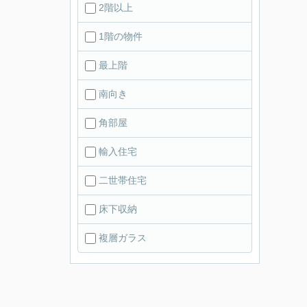
2階以上
1階の物件
最上階
南向き
角部屋
輸入住宅
二世帯住宅
床下収納
複層ガラス