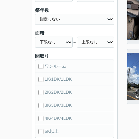
築年数
面積
～
間取り
ワンルーム
1K/1DK/1LDK
2K/2DK/2LDK
3K/3DK/3LDK
4K/4DK/4LDK
5K以上