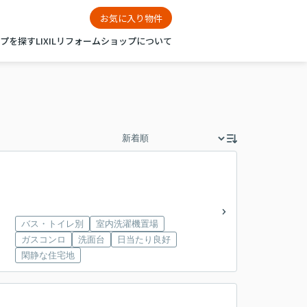
お気に入り物件
ップを探す
LIXILリフォームショップについて
バス・トイレ別
室内洗濯機置場
ガスコンロ
洗面台
日当たり良好
閑静な住宅地