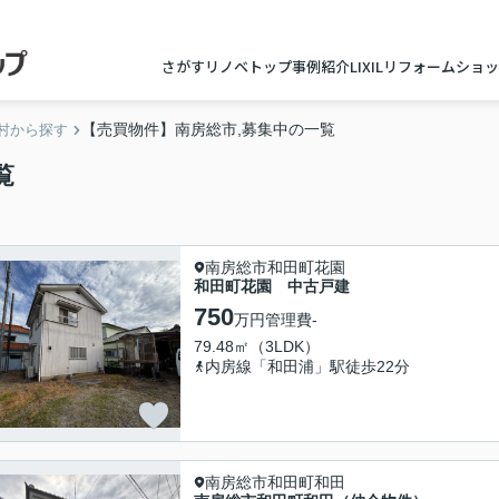
さがすリノベトップ
事例紹介
LIXILリフォームショ
【売買物件】南房総市,募集中の一覧
村から探す
覧
南房総市和田町花園
和田町花園 中古戸建
750
万円
管理費
-
79.48㎡（3LDK）
内房線「和田浦」駅徒歩22分
南房総市和田町和田