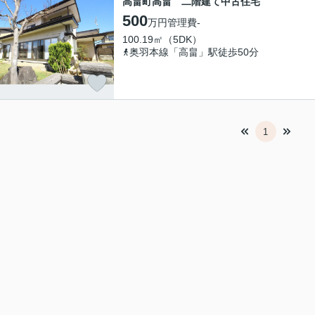
高畠町高畠 二階建て中古住宅
500
万円
管理費
-
100.19㎡（5DK）
奥羽本線「高畠」駅徒歩50分
1