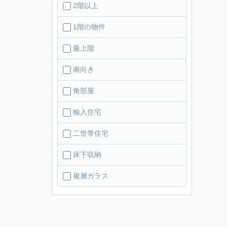
2階以上
1階の物件
最上階
南向き
角部屋
輸入住宅
二世帯住宅
床下収納
複層ガラス