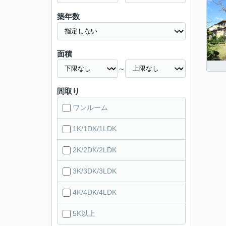
築年数
面積
～
間取り
ワンルーム
1K/1DK/1LDK
2K/2DK/2LDK
3K/3DK/3LDK
4K/4DK/4LDK
5K以上