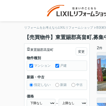
リフォームをお考えならLIXILリフォームショップ
市区町
【売買物件】東置賜郡高畠町,募集
2
件
東置賜郡高畠町
変更
物件種別
マンション
戸建
新築・中古
指定しない
新築
中古
価格
～