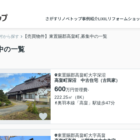
さがすリノベトップ
事例紹介
LIXILリフォームショ
【売買物件】東置賜郡高畠町,募集中の一覧
村から探す
中の一覧
東置賜郡高畠町大字深沼
高畠町深沼 中古住宅（古民家）
600
万円
管理費
-
222.25㎡（8K）
奥羽本線「高畠」駅徒歩47分
東置賜郡高畠町大字高畠